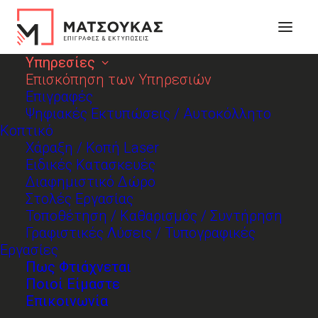
Υπηρεσίες
Επισκόπηση των Υπηρεσιών
Επιγραφές
Ψηφιακές Εκτυπώσεις / Αυτοκόλλητο
Κοπτικό
Χάραξη / Κοπή Laser
Ειδικές Κατασκευές
Διαφημιστικό Δώρο
Στολές Εργασίας
Τοποθέτηση / Καθαρισμός / Συντήρηση
Επισκόπηση των Υπηρεσιών
Γραφιστικές Λύσεις / Τυπογραφικές
Εργασίες
Πως Φτιάχνεται
Η επιθυμία για απόκτηση γνώσεων, η
Ποιοί Είμαστε
καλλιτεχνική φύση της δουλειάς, οι
Επικοινωνία
προκλήσεις για την κατασκευή