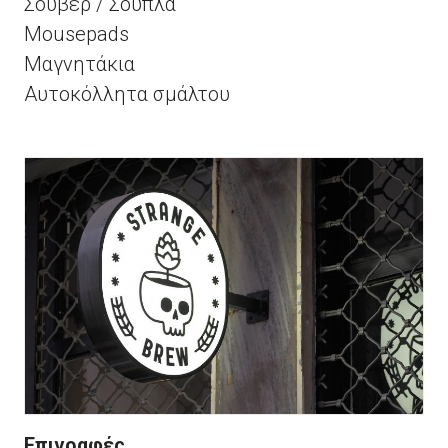
Σουβέρ / Σουπλά
Mousepads
Μαγνητάκια
Αυτοκόλλητα σμάλτου
Επιγραφές