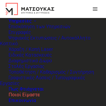
Υπηρεσίες
Επισκόπηση των Υπηρεσιών
Επιγραφές
Ψηφιακές Εκτυπώσεις / Αυτοκόλλητο
Κοπτικό
Χάραξη / Κοπή Laser
Ειδικές Κατασκευές
ΑΠΟ ΤΟ ΤΙΜΟΝΙ ΤΩΝ
Διαφημιστικό Δώρο
Στολές Εργασίας
ΡΑΛΛΥ ΣΤΟΥΣ
Τοποθέτηση / Καθαρισμός / Συντήρηση
ΑΕΡΟΓΡΑΦΟΥΣ
Γραφιστικές Λύσεις / Τυπογραφικές
Εργασίες
Πως Φτιάχνεται
Aρχές ’70, ο Δημήτρης Ματσούκας τρέχει
Ποιοί Είμαστε
Επικοινωνία
σε τρία ταμπλό: το πρωί μαθαίνει