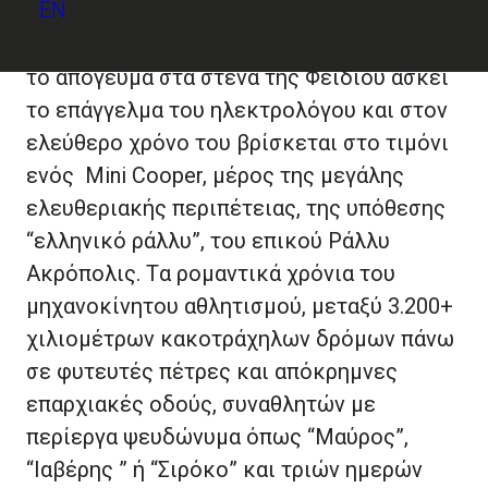
EN
εμπειρικά, με τον τρόπο της αληθινής
μαθητείας την τέχνη του επιγραφοποιού,
το απόγευμα στα στενά της Φειδίου ασκεί
το επάγγελμα του ηλεκτρολόγου και στον
ελεύθερο χρόνο του βρίσκεται στο τιμόνι
ενός Mini Cooper, μέρος της μεγάλης
ελευθεριακής περιπέτειας, της υπόθεσης
“ελληνικό ράλλυ”, του επικού Ράλλυ
Ακρόπολις. Tα ρομαντικά χρόνια του
μηχανοκίνητου αθλητισμού, μεταξύ 3.200+
χιλιομέτρων κακοτράχηλων δρόμων πάνω
σε φυτευτές πέτρες και απόκρημνες
επαρχιακές οδούς, συναθλητών με
περίεργα ψευδώνυμα όπως “Μαύρος”,
“Ιαβέρης ” ή “Σιρόκο” και τριών ημερών